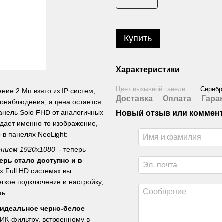
Купить
Характеристики
Цвет вызывной панели
Серебр
ение 2 Мп взято из IP систем,
Доставка
Оплата
Гара
еонаблюдения, а цена остается
анель Solo FHD от аналогичных
Новый отзыв или коммен
 дает именно то изображение,
 в панелях NeoLight:
нием 1920х1080
- теперь
ерь стало доступно и в
х Full HD системах вы
егкое подключение и настройку,
ть.
 идеальное черно-белое
ИК-фильтру, встроенному в