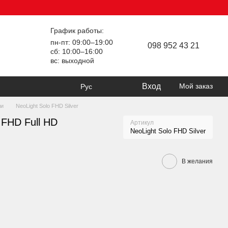
График работы:
пн-пт: 09:00–19:00
098 952 43 21
сб: 10:00–16:00
вс: выходной
Вход
Мой заказ
Рус
ли
NeoLight Solo FHD Silver
 FHD Full HD
Артикул
NeoLight Solo FHD Silver
В желания