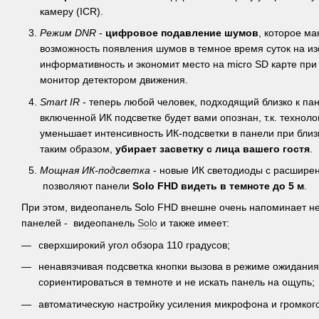
камеру (ICR).
Режим DNR
-
цифровое подавление шумов
, которое м
возможность появления шумов в темное время суток на и
информативность и экономит место на micro SD карте при
монитор детектором движения.
Smart IR
- теперь любой человек, подходящий близко к пан
включенной ИК подсветке будет вами опознан, т.к. техноло
уменьшает интенсивность ИК-подсветки в панели при близ
таким образом,
убирает засветку с лица вашего гостя
.
Мощная ИК-подсветка
- новые ИК светодиоды с расшире
позволяют панели
Solo FHD видеть в темноте до 5 м
.
При этом, видеопанель Solo FHD внешне очень напоминает н
панелей - видеопанель
Solo
и также имеет:
сверхширокий угол обзора 110 градусов;
ненавязчивая подсветка кнопки вызова в режиме ожидания
сориентироваться в темноте и не искать панель на ощупь;
автоматическую настройку усиления микрофона и громког