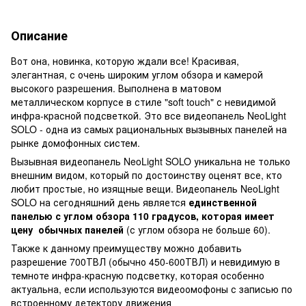
Описание
Вот она, новинка, которую ждали все! Красивая,
элегантная, с очень широким углом обзора и камерой
высокого разрешения. Выполнена в матовом
металлическом корпусе в стиле "soft touch" с невидимой
инфра-красной подсветкой. Это все видеопанель NeoLight
SOLO - одна из самых рациональных вызывных панелей на
рынке домофонных систем.
Вызывная видеопанель NeoLight SOLO уникальна не только
внешним видом, который по достоинству оценят все, кто
любит простые, но изящные вещи. Видеопанель NeoLight
SOLO на сегодняшний день является
единственной
панелью с углом обзора 110 градусов, которая имеет
цену обычных панелей
(с углом обзора не больше 60).
Также к данному преимуществу можно добавить
разрешение 700ТВЛ (обычно 450-600ТВЛ) и невидимую в
темноте инфра-красную подсветку, которая особенно
актуальна, если используются видеоомофоны с записью по
встроенному детектору движения