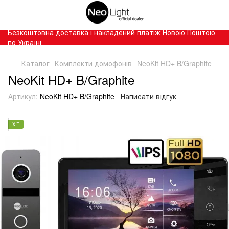
Безкоштовна доставка і накладений платіж Новою Поштою
по Україні
Каталог
Комплекти домофонів
NeoKit HD+ B/Graphite
NeoKit HD+ B/Graphite
Артикул:
NeoKit HD+ B/Graphite
Написати відгук
ХІТ