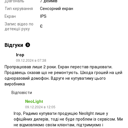
Діагональ
7 дюймів
Тип керування
Сенсорний екран
Екран
IPS
Запис відео по
Є
детекції руху
Відгуки
3
Ігор
09.12.2024 в 07:38
Пропрацював лише 2 роки. Екран перестав працювати.
Продавець сказав що не ремонтують. Шкода грошей на цей
одноразовий домофон. Вдруге не купуватиму цього
виробника
Відповісти
NeoLight
09.12.2024 в 12:05
Ігор, Радимо купувати продукцію Neolight лише у
офіційних дилерів, тоді не буде проблем із сервісом. Ми
не відмовляємо своїм клієнтам, підтримуємо і