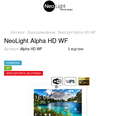
Безкоштовна доставка і накладений платіж Новою Поштою
по Україні
Каталог
Відеодомофони
NeoLight Alpha HD WF
NeoLight Alpha HD WF
Артикул:
Alpha HD WF
3 відгуки
НОВИНКА
ХІТ
БЕЗКОШТОВНА ДОСТАВКА