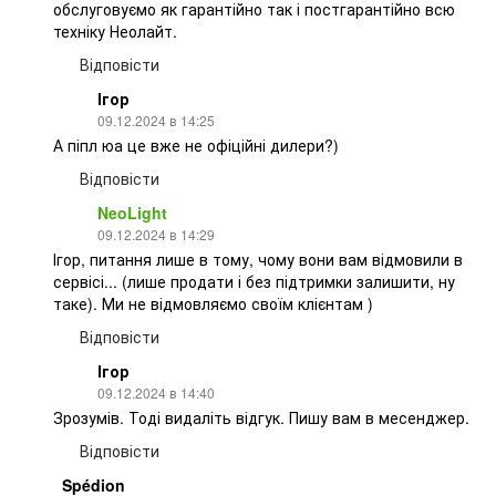
обслуговуємо як гарантійно так і постгарантійно всю
техніку Неолайт.
Відповісти
Ігор
09.12.2024 в 14:25
А піпл юа це вже не офіційні дилери?)
Відповісти
NeoLight
09.12.2024 в 14:29
Ігор, питання лише в тому, чому вони вам відмовили в
сервісі... (лише продати і без підтримки залишити, ну
таке). Ми не відмовляємо своїм клієнтам )
Відповісти
Ігор
09.12.2024 в 14:40
Зрозумів. Тоді видаліть відгук. Пишу вам в месенджер.
Відповісти
Spédion