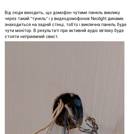
Від сюди виходить, що домофон чутиме панель виклику
через такий "тунель" і у видеодомофонов Neolight динамік
знаходиться на задній стінці, тобто і виклична панель буде
чути монітор. В результаті при активній аудіо зв'язку буде
стояти неприємний свист.