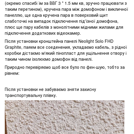
(окремо спасибі їм за ВВГ 3 * 1.5 мм кв, зручно працювати з
таким перетином), кручена пара між домофоном і викличної
панеллю, ще одна кручена пара в поверховий щит
слаботочкі на випадок підключення під'їзної домофона,
плюс ще пару кабелів з монолітними мідними жилами для
підключення додаткових відеокамер.
Після установки кронштейна панелі Neolight Solo FHD
Graphite, паяем все соеденения, укладаємо кабель, з рідної
коробки дістаємо м'який пінопласт для ущільнення отвору і
таким чином ізолюємо домофон від панелі.
Природно перевіряємо щоб все було по фен-шую, тобто за
рівнем:
Після установки не забуваємо зняти захисну
транспортувальну плівку.