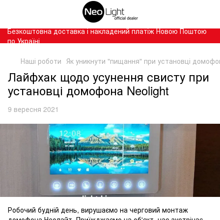
Безкоштовна доставка і накладений платіж Новою Поштою
по Україні
Наші роботи
Як уникнути "пищання" при установці домофо
Лайфхак щодо усунення свисту при
установці домофона Neolight
9 вересня 2021
Робочий будній день, вирушаємо на черговий монтаж
домофона Неолайт. Приїжджаємо на об'єкт, нас зустрічає