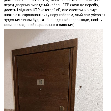
перед дверима виведений кабель FTP (хоча це перебір,
досить і мідного UTP категорії 5Е, але електрики чомусь
вважають екрановані виту пару кабелем, який сам уберают
чудесним чином будь-які "наведення" і перешкоди, навіть
коли прокладений паралельно з силовим).